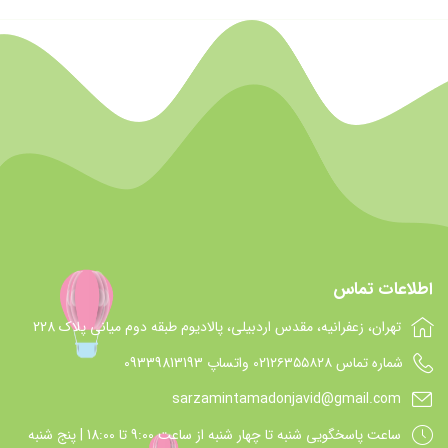
اطلاعات تماس
تهران، زعفرانیه، مقدس اردبیلی، پالادیوم طبقه دوم میانی پلاک 228
شماره تماس 021۲۶۳۵۵۸۲۸ واتساپ 09339813193
sarzamintamadonjavid@gmail.com
ساعت پاسخگويي شنبه تا چهار شنبه از ساعت 9:00 تا 18:00 | پنج شنبه