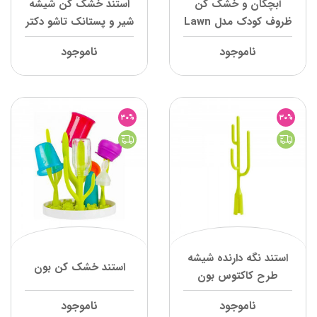
آبچکان و خشک کن
استند خشک کن شیشه
ظروف کودک مدل Lawn
شیر و پستانک تاشو دکتر
بون
براون
ناموجود
ناموجود
30%
30%
استند نگه دارنده شیشه
استند خشک کن بون
طرح کاکتوس بون
ناموجود
ناموجود