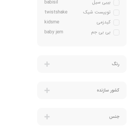
بیبی سیل
babisil
توییست شیک
twistshake
کیدزمی
kidsme
بی بی جم
baby jem
پمپرز
pampers
پریما
prima
نابی
Nuby
رنگ
چیکو
chicco
آریل
Ariel
کشور سازنده
فرش
Frosch
لودویک
ludwik
روکسی
Roxy Matik
جنس
یونی بی بی
uni baby