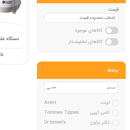
قیمت
کالاهای موجود
دستگاه غذا
کالاهای تخفیف‌دار
نا
برند‌ها
239 مورد
اونت
Avent
تامی تیپی
Tommee Tippee
دکتر براون
Dr brown's