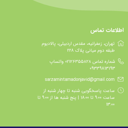
آپتامیل
aptamil
اس ام ای
SMA
سیمیلاک
similac
اطلاعات تماس
هرو بی بی
Hero baby
تهران، زعفرانیه، مقدس اردبیلی، پالادیوم
گربر
Gerber
طبقه دوم میانی پلاک 228
نوتریژن
nutrigen
شماره تماس 021۲۶۳۵۵۸۲۸ واتساپ
اینفاکول
infacol
09339813193
گلدن گات
Golden goat
sarzamintamadonjavid@gmail.com
هوناپ
hunnap
ساعت پاسخگويي شنبه تا چهار شنبه از
پانادل
Panadol
ساعت 9:00 تا 18:00 | پنج شنبه ها از 9:00 تا
13:00
پدیاشور
PEDIASURE
اینفترینی
INFATRINI
پالی
Pali