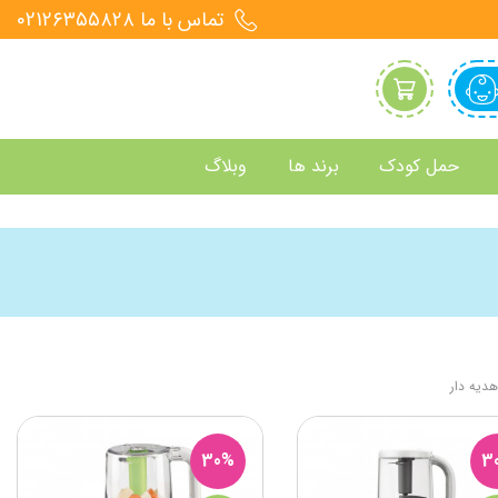
تماس با ما 021۲۶۳۵۵۸۲۸
حمل کودک
برند ها
وبلاگ
هدیه دار
30%
3