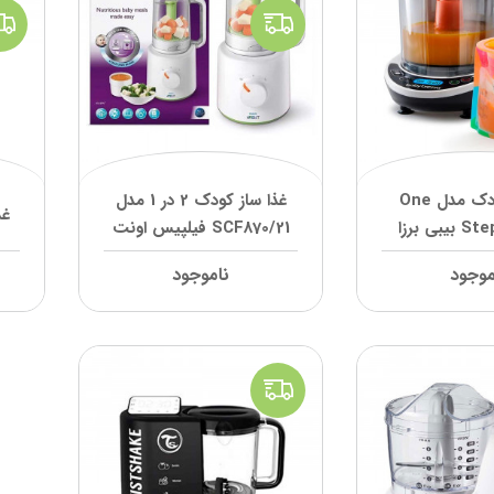
غذاساز کودک مدل One
غذا ساز کودک 2 در 1 مدل
غذاسا
بی برزا
SCF870/21 فیلپیس اونت
موجود
ناموجود