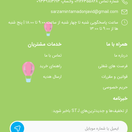
شماره تماس 021۲۶۳۵۵۸۲۸ واتساپ 09339813193
sarzamintamadonjavid@gmail.com
ساعت پاسخگويي شنبه تا چهار شنبه از ساعت 9:00 تا 18:00 | پنج شنبه
ها از 9:00 تا 13:00
همراه با ما
خدمات مشتریان
درباره ما
تماس با ما
فرصت های شغلی
راهنمای خرید
قوانین و مقررات
ارسال هدیه
حریم خصوصی
خبرنامه
از تخفیف‌ها و جدیدترین‌های STJ باخبر شوید: