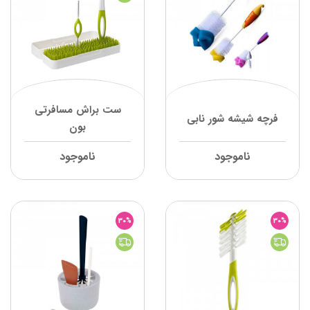
ست براش مسافرتی
فرچه شیشه شور نابی
بون
ناموجود
ناموجود
30%
30%