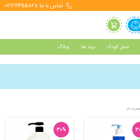
تماس با ما 021۲۶۳۵۵۸۲۸
حمل کودک
برند ها
وبلاگ
هدیه دار
30%
3