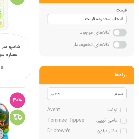
قیمت
کالاهای موجود
کالاهای تخفیف‌دار
شامپو سر و
عصاره سیب
نا
نا
برند‌ها
239 مورد
30%
اونت
Avent
تامی تیپی
Tommee Tippee
دکتر براون
Dr brown's