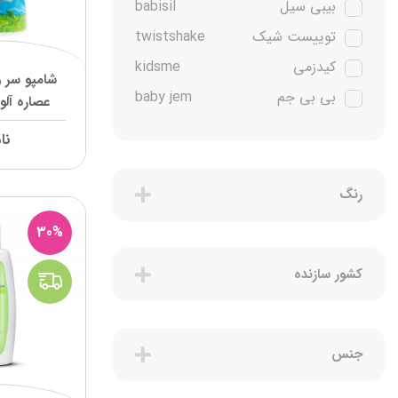
بیبی سیل
babisil
توییست شیک
twistshake
کیدزمی
kidsme
شامپو سر و
بی بی جم
baby jem
عصاره آلو
نا
پمپرز
pampers
نا
پریما
prima
نابی
Nuby
رنگ
چیکو
chicco
30%
آریل
Ariel
کشور سازنده
فرش
Frosch
لودویک
ludwik
روکسی
Roxy Matik
جنس
یونی بی بی
uni baby