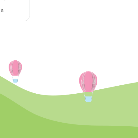
آپتامیل
aptamil
نا
اس ام ای
SMA
سیمیلاک
similac
هرو بی بی
Hero baby
گربر
Gerber
نوتریژن
nutrigen
اینفاکول
infacol
گلدن گات
Golden goat
هوناپ
hunnap
پانادل
Panadol
پدیاشور
PEDIASURE
اینفترینی
INFATRINI
پالی
Pali