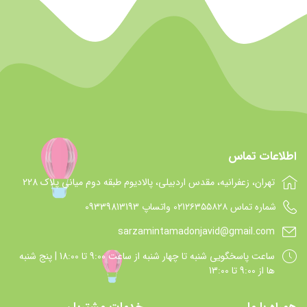
اطلاعات تماس
تهران، زعفرانیه، مقدس اردبیلی، پالادیوم طبقه دوم میانی پلاک 228
شماره تماس 021۲۶۳۵۵۸۲۸ واتساپ 09339813193
sarzamintamadonjavid@gmail.com
ساعت پاسخگويي شنبه تا چهار شنبه از ساعت 9:00 تا 18:00 | پنج شنبه
ها از 9:00 تا 13:00