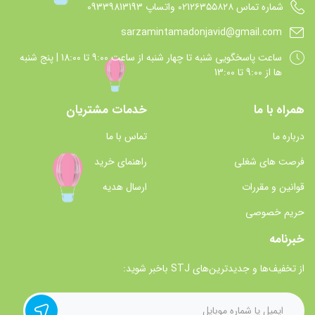
شماره تماس 021۲۶۳۵۵۸۲۸ واتساپ 09339813193
sarzamintamadonjavid@gmail.com
ساعت پاسخگويي شنبه تا چهار شنبه از ساعت 9:00 تا 18:00 | پنج شنبه
ها از 9:00 تا 13:00
همراه با ما
خدمات مشتریان
درباره ما
تماس با ما
فرصت های شغلی
راهنمای خرید
قوانین و مقررات
ارسال هدیه
حریم خصوصی
خبرنامه
از تخفیف‌ها و جدیدترین‌های STJ باخبر شوید: