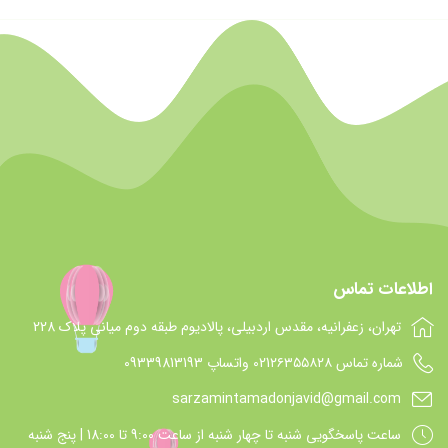
اطلاعات تماس
تهران، زعفرانیه، مقدس اردبیلی، پالادیوم طبقه دوم میانی پلاک 228
شماره تماس 021۲۶۳۵۵۸۲۸ واتساپ 09339813193
sarzamintamadonjavid@gmail.com
ساعت پاسخگويي شنبه تا چهار شنبه از ساعت 9:00 تا 18:00 | پنج شنبه