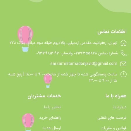
اطلاعات تماس
تهران، زعفرانیه، مقدس اردبیلی، پالادیوم طبقه دوم میانی پلاک 228
شماره تماس 021۲۶۳۵۵۸۲۸ واتساپ 09339813193
sarzamintamadonjavid@gmail.com
ساعت پاسخگويي شنبه تا چهار شنبه از ساعت 9:00 تا 18:00 | پنج شنبه
ها از 9:00 تا 13:00
همراه با ما
خدمات مشتریان
درباره ما
تماس با ما
فرصت های شغلی
راهنمای خرید
قوانین و مقررات
ارسال هدیه