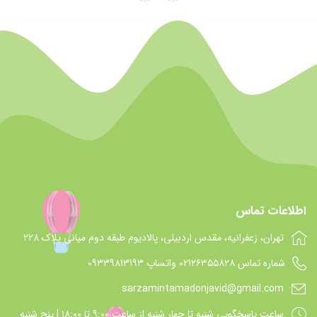
اطلاعات تماس
تهران، زعفرانیه، مقدس اردبیلی، پالادیوم طبقه دوم میانی پلاک 228
شماره تماس 021۲۶۳۵۵۸۲۸ واتساپ 09339813193
sarzamintamadonjavid@gmail.com
ساعت پاسخگويي شنبه تا چهار شنبه از ساعت 9:00 تا 18:00 | پنج شنبه