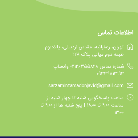
آپتامیل
aptamil
اس ام ای
SMA
سیمیلاک
similac
اطلاعات تماس
هرو بی بی
Hero baby
تهران، زعفرانیه، مقدس اردبیلی، پالادیوم
گربر
Gerber
طبقه دوم میانی پلاک 228
نوتریژن
nutrigen
شماره تماس 021۲۶۳۵۵۸۲۸ واتساپ
اینفاکول
infacol
09339813193
گلدن گات
Golden goat
sarzamintamadonjavid@gmail.com
هوناپ
hunnap
ساعت پاسخگويي شنبه تا چهار شنبه از
پانادل
Panadol
ساعت 9:00 تا 18:00 | پنج شنبه ها از 9:00 تا
13:00
پدیاشور
PEDIASURE
اینفترینی
INFATRINI
پالی
Pali