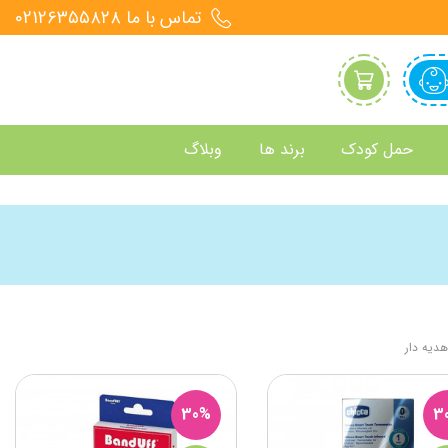
تماس با ما 021۲۶۳۵۵۸۲۸
حمل کودک
برند ها
وبلاگ
هدیه دار
30%
3