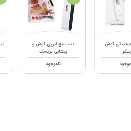
یجیتالی گوش
تب سنج لیزری گوش و
تب
یکو
پیشانی بریسک
موجود
ناموجود