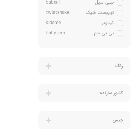
بیبی سیل
babisil
توییست شیک
twistshake
کیدزمی
kidsme
بی بی جم
baby jem
پمپرز
pampers
پریما
prima
نابی
Nuby
رنگ
چیکو
chicco
آریل
Ariel
کشور سازنده
فرش
Frosch
لودویک
ludwik
روکسی
Roxy Matik
جنس
یونی بی بی
uni baby