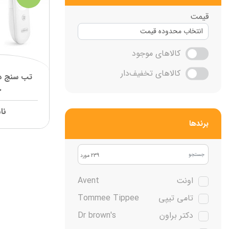
قیمت
کالاهای موجود
کالاهای تخفیف‌دار
تب سنج د
چ
نا
برند‌ها
239 مورد
اونت
Avent
تامی تیپی
Tommee Tippee
دکتر براون
Dr brown's