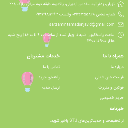
تهران، زعفرانیه، مقدس اردبیلی، پالادیوم طبقه دوم میانی پلاک 228
شماره تماس 021۲۶۳۵۵۸۲۸ واتساپ 09339813193
sarzamintamadonjavid@gmail.com
ساعت پاسخگويي شنبه تا چهار شنبه از ساعت 9:00 تا 18:00 | پنج شنبه
ها از 9:00 تا 13:00
همراه با ما
خدمات مشتریان
درباره ما
تماس با ما
فرصت های شغلی
راهنمای خرید
قوانین و مقررات
ارسال هدیه
حریم خصوصی
خبرنامه
از تخفیف‌ها و جدیدترین‌های STJ باخبر شوید: