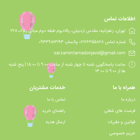
اطلاعات تماس
تهران، زعفرانیه، مقدس اردبیلی، پالادیوم طبقه دوم میانی پلاک 228
شماره تماس 021۲۶۳۵۵۸۲۸ واتساپ 09339813193
sarzamintamadonjavid@gmail.com
ساعت پاسخگويي شنبه تا چهار شنبه از ساعت 9:00 تا 18:00 | پنج شنبه
ها از 9:00 تا 13:00
همراه با ما
خدمات مشتریان
درباره ما
تماس با ما
فرصت های شغلی
راهنمای خرید
قوانین و مقررات
ارسال هدیه
حریم خصوصی