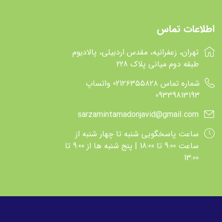
کیکابو
kikkaboo
اطلاعات تماس
گراکو
graco
پگپرگو
Pegperego
تهران، زعفرانیه، مقدس اردبیلی، پالادیوم
فونا بی بی
funna baby
طبقه دوم میانی پلاک 228
پیرکاردین
pirre cardin
شماره تماس 021۲۶۳۵۵۸۲۸ واتساپ
09339813193
سامر
Summer infant
اینگلزینا
inglesina
sarzamintamadonjavid@gmail.com
جی بی
GB
ساعت پاسخگويي شنبه تا چهار شنبه از
ساعت 9:00 تا 18:00 | پنج شنبه ها از 9:00 تا
جین
Jane
13:00
ریکارو
Recaro
وین فان
winfun
هوآنگر
Huanger
تولو
Tolo