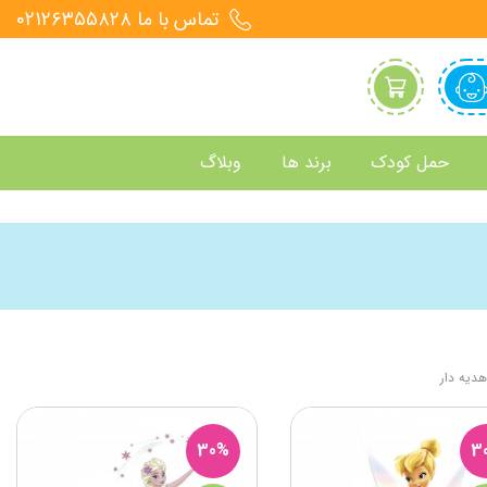
تماس با ما 021۲۶۳۵۵۸۲۸
حمل کودک
برند ها
وبلاگ
هدیه دار
30%
3