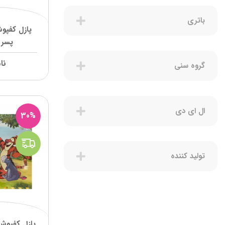
هیپ
Hipp
ناک
Nuk
باتری
پازل کفپوش
سودوکرم
sudocream
پسر 
مادرکر
Mothercare
نا
گروه سنی
ماستلا
Mustela
نالینو
Nalino
بون
Boon
ال ای دی
30%
گالینو
GALLINO
براش بی بی
Brush Baby
مای هپی پلنت
My Happy Planet
تولید کننده
فرست یرز
The First Years
اشناگل
shnuggle
اینفنتینو
infantino
سواوینکس
SUAVINEX
پازل کفپو