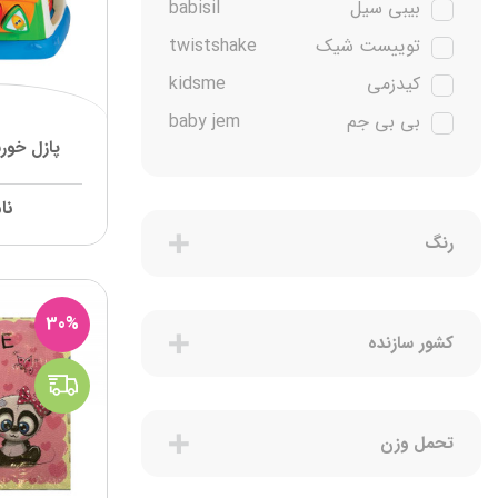
بیبی سیل
babisil
توییست شیک
twistshake
کیدزمی
kidsme
بی بی جم
baby jem
پازل خور
پمپرز
pampers
پریما
prima
نا
نابی
Nuby
رنگ
چیکو
chicco
آریل
Ariel
30%
کشور سازنده
فرش
Frosch
لودویک
ludwik
روکسی
Roxy Matik
تحمل وزن
یونی بی بی
uni baby