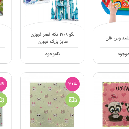
لگو 1709 تکه قصر فروزن
پ
شید وین فان
سایز بزرگ فروزن
موجود
ناموجود
0%
30%