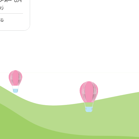
زی
آپتامیل
aptamil
اس ام ای
SMA
نا
سیمیلاک
similac
هرو بی بی
Hero baby
گربر
Gerber
نوتریژن
nutrigen
اینفاکول
infacol
گلدن گات
Golden goat
هوناپ
hunnap
پانادل
Panadol
پدیاشور
PEDIASURE
اینفترینی
INFATRINI
پالی
Pali