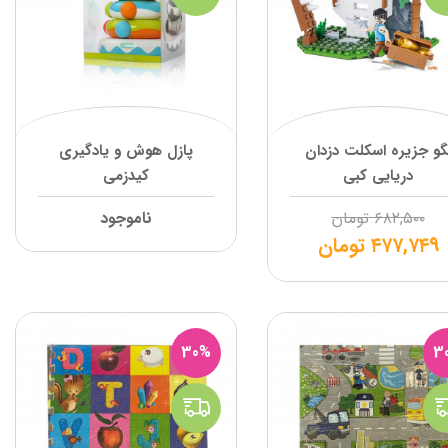
گو جزیره اسکلت دزدان
پازل هوش و يادگيري
دریایی کبی
کیدزمی
۶۸۲,۵۰۰
تومان
ناموجود
۴۷۷,۷۴۹
تومان
30%
3