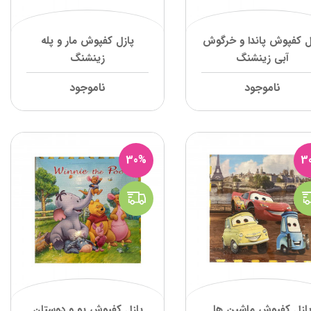
ل کفپوش پاندا و خرگوش
پازل کفپوش مار و پله
آبی زینشنگ
زینشنگ
ناموجود
ناموجود
30%
3
ازل کفپوش ماشین ها
پازل کفپوش پو و دوستان