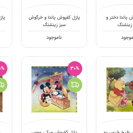
 پاندا دختر و
پازل کفپوش پاندا و خرگوش
پاز
زینشنگ
سبز زینشنگ
موجود
ناموجود
0%
30%
ش طرح خرس پو
پازل کفپوش میکی موس
پ