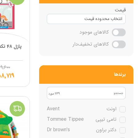
قیمت
کالاهای موجود
کالاهای تخفیف‌دار
پازل 
۹,۶۰۰
۸,۷۱۹
برند‌ها
239 مورد
اونت
Avent
تامی تیپی
Tommee Tippee
دکتر براون
Dr brown's