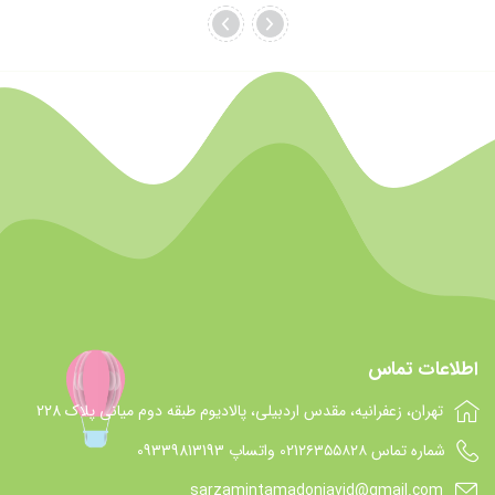
اطلاعات تماس
تهران، زعفرانیه، مقدس اردبیلی، پالادیوم طبقه دوم میانی پلاک 228
شماره تماس 021۲۶۳۵۵۸۲۸ واتساپ 09339813193
sarzamintamadonjavid@gmail.com