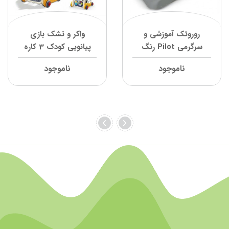
روروئک آموزشی و
واکر و تشک بازی
سرگرمی Pilot رنگ
پیانویی کودک 3 کاره
خاکستری فوپاپدرتی
ویوا کیدز Vivakids ویوا
ناموجود
ناموجود
کیدز