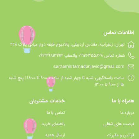
اطلاعات تماس
تهران، زعفرانیه، مقدس اردبیلی، پالادیوم طبقه دوم میانی پلاک 228
شماره تماس 021۲۶۳۵۵۸۲۸ واتساپ 09339813193
sarzamintamadonjavid@gmail.com
ساعت پاسخگويي شنبه تا چهار شنبه از ساعت 9:00 تا 18:00 | پنج شنبه
ها از 9:00 تا 13:00
همراه با ما
خدمات مشتریان
درباره ما
تماس با ما
فرصت های شغلی
راهنمای خرید
قوانین و مقررات
ارسال هدیه