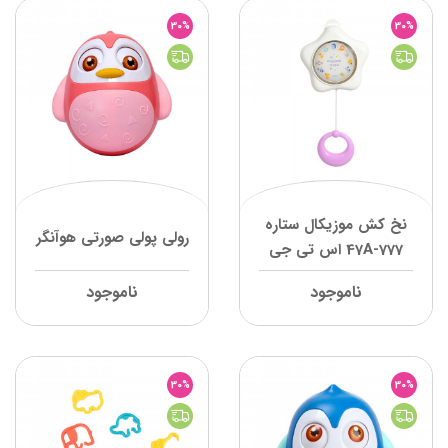
30%
30%
نخ کش موزیکال ستاره
رولی پولی صورتی هوآنگر
777-47A اس تی جی
ناموجود
ناموجود
30%
30%