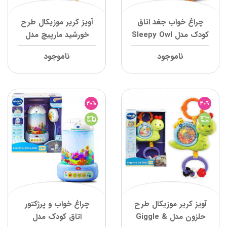
چراغ خواب جغد اتاق
آویز کریر موزیکال طرح
کودک مدل Sleepy Owl
خورشید مارپیچ مدل
وی تک
Sunny Days وی تک
ناموجود
ناموجود
30%
30%
آویز کریر موزیکال طرح
چراغ خواب و پرژکتور
حلزون مدل Giggle &
اتاق کودک مدل