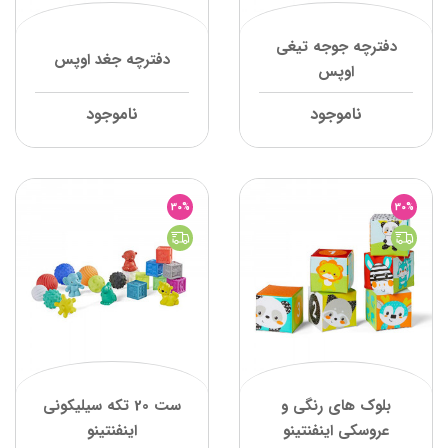
دفترچه جوجه تيغي
دفترچه جغد اوپس
اوپس
ناموجود
ناموجود
30%
30%
بلوک های رنگی و
ست 20 تکه سیلیکونی
عروسکی اینفنتینو
اینفنتینو