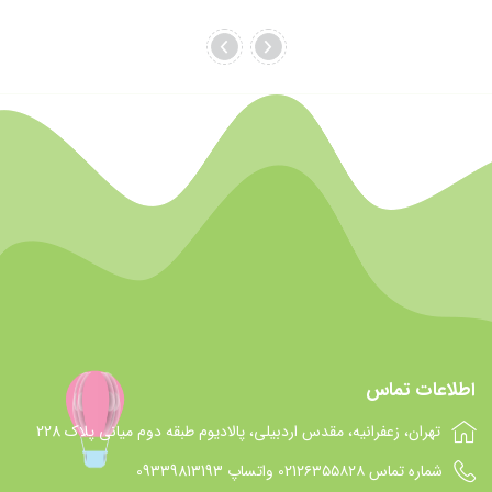
اطلاعات تماس
تهران، زعفرانیه، مقدس اردبیلی، پالادیوم طبقه دوم میانی پلاک 228
شماره تماس 021۲۶۳۵۵۸۲۸ واتساپ 09339813193