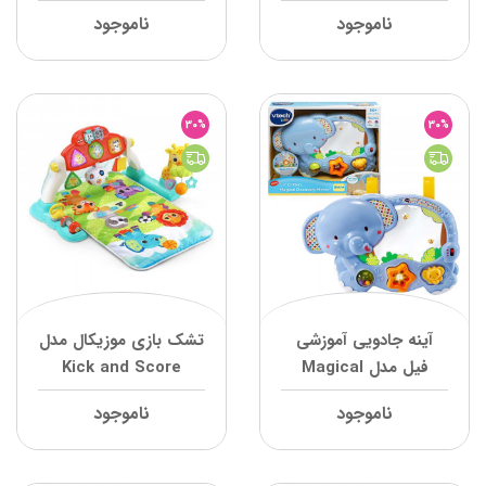
Go Snail وی تک
Lullaby Lights Lamp
ناموجود
ناموجود
وی تک
30%
30%
آینه جادویی آموزشی
تشک بازی موزیکال مدل
فیل مدل Magical
Kick and Score
Discovery Mirror وی
Playgym وی تک
ناموجود
ناموجود
تک