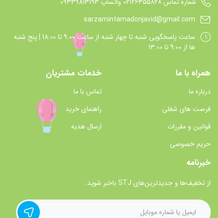
شماره تماس 021۲۶۳۵۵۸۲۸ واتساپ 09339813193
sarzamintamadonjavid@gmail.com
ساعت پاسخگويي شنبه تا چهار شنبه از ساعت 9:00 تا 18:00 | پنج شنبه
ها از 9:00 تا 13:00
همراه با ما
خدمات مشتریان
درباره ما
تماس با ما
فرصت های شغلی
راهنمای خرید
قوانین و مقررات
ارسال هدیه
حریم خصوصی
خبرنامه
از تخفیف‌ها و جدیدترین‌های STJ باخبر شوید: