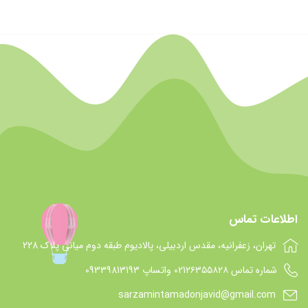
اطلاعات تماس
تهران، زعفرانیه، مقدس اردبیلی، پالادیوم طبقه دوم میانی پلاک 228
شماره تماس 021۲۶۳۵۵۸۲۸ واتساپ 09339813193
sarzamintamadonjavid@gmail.com