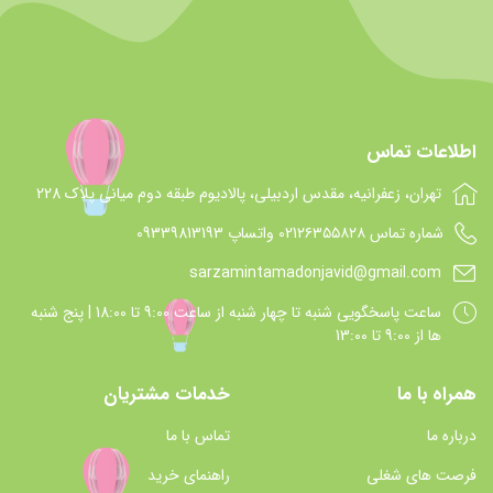
اطلاعات تماس
تهران، زعفرانیه، مقدس اردبیلی، پالادیوم طبقه دوم میانی پلاک 228
شماره تماس 021۲۶۳۵۵۸۲۸ واتساپ 09339813193
sarzamintamadonjavid@gmail.com
ساعت پاسخگويي شنبه تا چهار شنبه از ساعت 9:00 تا 18:00 | پنج شنبه
ها از 9:00 تا 13:00
همراه با ما
خدمات مشتریان
درباره ما
تماس با ما
فرصت های شغلی
راهنمای خرید