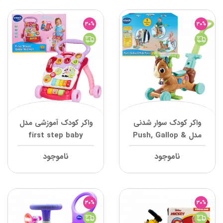
30%
30%
واکر کودک سوار شدنی
واکر کودک آموزشی مدل
مدل Push, Gallop &
first step baby
Ride Pony وی تک
صورتی وی تک
ناموجود
ناموجود
30%
30%