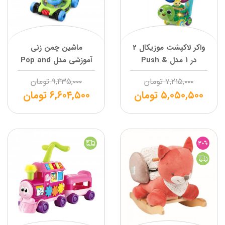
واکر لاکپشت موزیکال 2
ماشین چمن زنی
در 1 مدل Push &
آموزشی مدل Pop and
Discover Turtle وی
Spin Mower وی تک
۷,۲۱۵,۰۰۰
تومان
۹,۴۳۵,۰۰۰
تومان
تک
۵,۰۵۰,۵۰۰
تومان
۶,۶۰۴,۵۰۰
تومان
30%