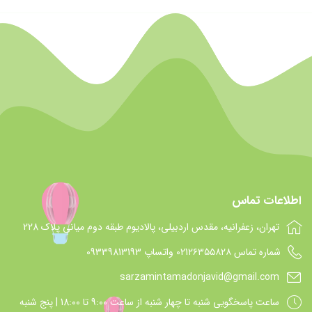
اطلاعات تماس
تهران، زعفرانیه، مقدس اردبیلی، پالادیوم طبقه دوم میانی پلاک 228
شماره تماس 021۲۶۳۵۵۸۲۸ واتساپ 09339813193
sarzamintamadonjavid@gmail.com
ساعت پاسخگويي شنبه تا چهار شنبه از ساعت 9:00 تا 18:00 | پنج شنبه