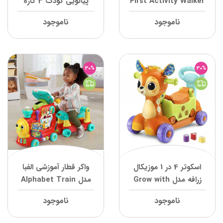
First Activity Walker
پیانویی کودک 3 کاره
دِدِ
ویوا کیدز Vivakids ویوا
ناموجود
ناموجود
کیدز
30%
30%
اسکوتر 4 در 1 موزیکال
واکر قطار آموزشی الفبا
زرافه مدل Grow with
مدل Alphabet Train
Me Fawn وی تک
وی تک
ناموجود
ناموجود