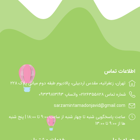
اطلاعات تماس
تهران، زعفرانیه، مقدس اردبیلی، پالادیوم طبقه دوم میانی پلاک 228
شماره تماس 021۲۶۳۵۵۸۲۸ واتساپ 09339813193
sarzamintamadonjavid@gmail.com
ساعت پاسخگويي شنبه تا چهار شنبه از ساعت 9:00 تا 18:00 | پنج شنبه
ها از 9:00 تا 13:00