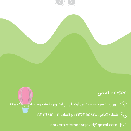
اطلاعات تماس
تهران، زعفرانیه، مقدس اردبیلی، پالادیوم طبقه دوم میانی پلاک 228
شماره تماس 021۲۶۳۵۵۸۲۸ واتساپ 09339813193
sarzamintamadonjavid@gmail.com