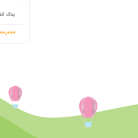
آپتامیل
aptamil
یدک کش 
اس ام ای
SMA
سیمیلاک
similac
۹۰۰,۰۰۰
هرو بی بی
Hero baby
گربر
Gerber
نوتریژن
nutrigen
اینفاکول
infacol
گلدن گات
Golden goat
هوناپ
hunnap
پانادل
Panadol
پدیاشور
PEDIASURE
اینفترینی
INFATRINI
پالی
Pali