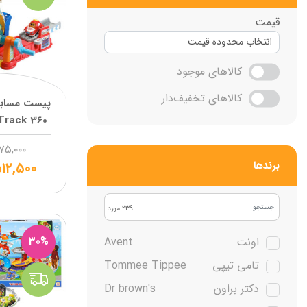
قیمت
کالاهای موجود
کالاهای تخفیف‌دار
پیست مساب
360 Loop Track وی تک
۷۵,۰۰۰
۱۲,۵۰۰
برند‌ها
239 مورد
30%
اونت
Avent
تامی تیپی
Tommee Tippee
دکتر براون
Dr brown's