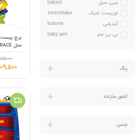
بیبی سیل
babisil
توییست شیک
twistshake
کیدزمی
kidsme
بی بی جم
baby jem
برج پیست م
پمپرز
pampers
پریما
prima
۵۸۵,۰۰۰
۰۹,۵۰۰
نابی
Nuby
رنگ
چیکو
chicco
آریل
Ariel
کشور سازنده
فرش
Frosch
لودویک
ludwik
روکسی
Roxy Matik
جنس
یونی بی بی
uni baby