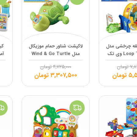
قه چرخشی مدل
لاکپشت شناور حمام موزیکال
کی
مدل Wind & Go Turtle
آم
وی تک
۷,۸
تومان
۴,۷۲۵,۰۰۰
تومان
۵,۵
تومان
۳,۳۰۷,۵۰۰
تومان