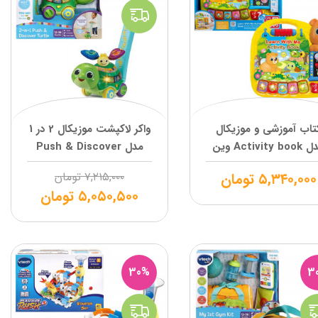
تاب آموزشی و موزیکال
واکر لاکپشت موزیکال 2 در 1
مدل Activity book وین
مدل Push & Discover
فان
Turtle وی تک
۵,۳۴۰,۰۰۰
تومان
۷,۲۱۵,۰۰۰
تومان
۵,۰۵۰,۵۰۰
تومان
30%
3