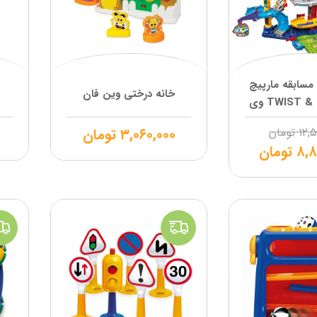
سابقه مارپیچ
خانه درختی وین فان
مدل TWIST & RACE وی
تک
۱۲,
تومان
۳,۰۶۰,۰۰۰
تومان
۸,۸
تومان