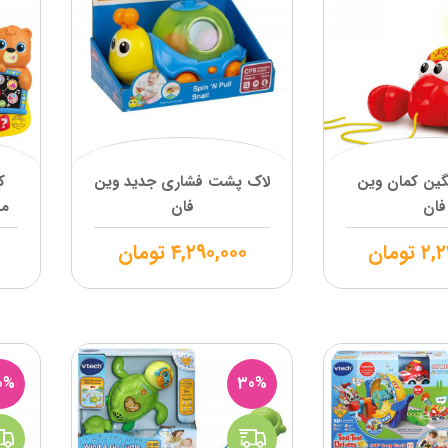
ین کمان وین
لاک پشت فشاری جدید وین
ک
فان
فان
۲,۲
تومان
۴,۲۹۰,۰۰۰
تومان
0%
30%