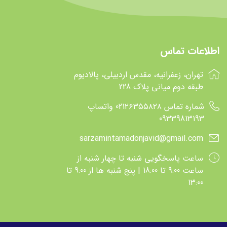
کیکابو
kikkaboo
گراکو
graco
پگپرگو
Pegperego
اطلاعات تماس
فونا بی بی
funna baby
تهران، زعفرانیه، مقدس اردبیلی، پالادیوم
پیرکاردین
pirre cardin
طبقه دوم میانی پلاک 228
سامر
Summer infant
شماره تماس 021۲۶۳۵۵۸۲۸ واتساپ
اینگلزینا
inglesina
09339813193
جی بی
GB
sarzamintamadonjavid@gmail.com
جین
Jane
ساعت پاسخگويي شنبه تا چهار شنبه از
ریکارو
Recaro
ساعت 9:00 تا 18:00 | پنج شنبه ها از 9:00 تا
13:00
وین فان
winfun
هوآنگر
Huanger
تولو
Tolo