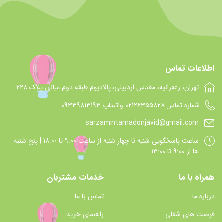
اطلاعات تماس
تهران، زعفرانیه، مقدس اردبیلی، پالادیوم طبقه دوم میانی پلاک 228
شماره تماس 021۲۶۳۵۵۸۲۸ واتساپ 09339813193
sarzamintamadonjavid@gmail.com
ساعت پاسخگويي شنبه تا چهار شنبه از ساعت 9:00 تا 18:00 | پنج شنبه
ها از 9:00 تا 13:00
همراه با ما
خدمات مشتریان
درباره ما
تماس با ما
فرصت های شغلی
راهنمای خرید