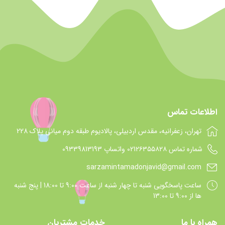
اطلاعات تماس
تهران، زعفرانیه، مقدس اردبیلی، پالادیوم طبقه دوم میانی پلاک 228
شماره تماس 021۲۶۳۵۵۸۲۸ واتساپ 09339813193
sarzamintamadonjavid@gmail.com
ساعت پاسخگويي شنبه تا چهار شنبه از ساعت 9:00 تا 18:00 | پنج شنبه
ها از 9:00 تا 13:00
همراه با ما
خدمات مشتریان