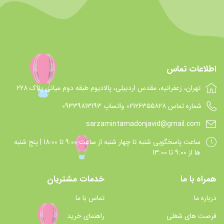
اطلاعات تماس
تهران، زعفرانیه، مقدس اردبیلی، پالادیوم طبقه دوم میانی پلاک 228
شماره تماس 021۲۶۳۵۵۸۲۸ واتساپ 09339813193
sarzamintamadonjavid@gmail.com
ساعت پاسخگويي شنبه تا چهار شنبه از ساعت 9:00 تا 18:00 | پنج شنبه
ها از 9:00 تا 13:00
همراه با ما
خدمات مشتریان
درباره ما
تماس با ما
فرصت های شغلی
راهنمای خرید