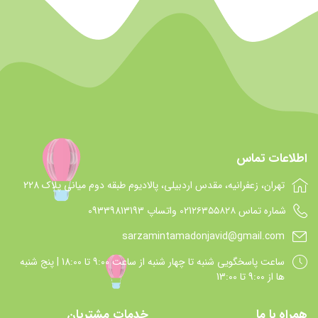
اطلاعات تماس
تهران، زعفرانیه، مقدس اردبیلی، پالادیوم طبقه دوم میانی پلاک 228
شماره تماس 021۲۶۳۵۵۸۲۸ واتساپ 09339813193
sarzamintamadonjavid@gmail.com
ساعت پاسخگويي شنبه تا چهار شنبه از ساعت 9:00 تا 18:00 | پنج شنبه
ها از 9:00 تا 13:00
همراه با ما
خدمات مشتریان