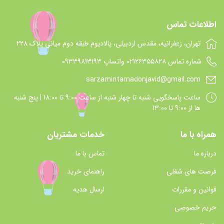
اطلاعات تماس
تهران، زعفرانیه، مقدس اردبیلی، پالادیوم طبقه دوم میانی پلاک 228
شماره تماس 021۲۶۳۵۵۸۲۸ واتساپ 09339813193
sarzamintamadonjavid@gmail.com
ساعت پاسخگويي شنبه تا چهار شنبه از ساعت 9:00 تا 18:00 | پنج شنبه
ها از 9:00 تا 13:00
همراه با ما
خدمات مشتریان
درباره ما
تماس با ما
فرصت های شغلی
راهنمای خرید
قوانین و مقررات
ارسال هدیه
حریم خصوصی