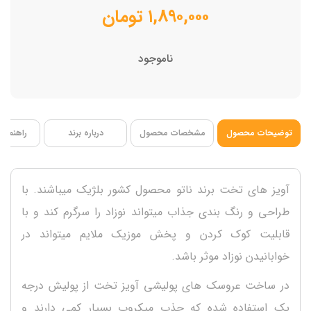
بدون پرز و ضدحساسیت
۱,۸۹۰,۰۰۰
تومان
دارای رنگ های محرک بینایی
فاقد BPA
ناموجود
توضیحات محصول
مشخصات محصول
درباره برند
راهنمای 
آویز های تخت برند ناتو محصول کشور بلژیک میباشند. با
طراحی و رنگ بندی جذاب میتواند نوزاد را سرگرم کند و با
قابلیت کوک کردن و پخش موزیک ملایم میتواند در
خوابانیدن نوزاد موثر باشد.
در ساخت عروسک های پولیشی آویز تخت از پولیش درجه
یک استفاده شده که جذب میکروب بسیار کمی دارند و