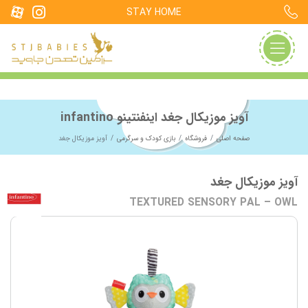
STAY HOME
آویز موزیکال جغد اینفنتینو infantino
صفحه اصلی
فروشگاه
بازی کودک و سرگرمی
آویز موزیکال جغد
آویز موزیکال جغد
TEXTURED SENSORY PAL – OWL