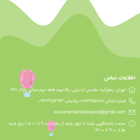
اطلاعات تماس
تهران، زعفرانیه، مقدس اردبیلی، پالادیوم طبقه دوم میانی پلاک 228
شماره تماس 021۲۶۳۵۵۸۲۸ واتساپ 09339813193
sarzamintamadonjavid@gmail.com
ساعت پاسخگويي شنبه تا چهار شنبه از ساعت 9:00 تا 18:00 | پنج شنبه
ها از 9:00 تا 13:00