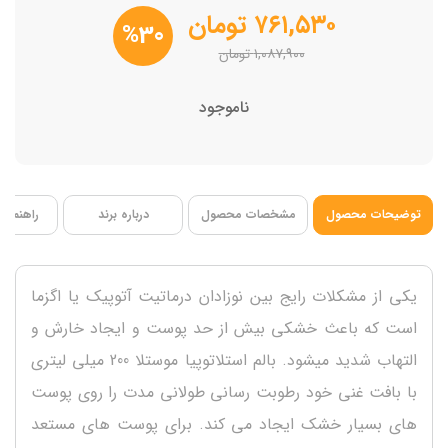
تسکین دهنده و ضد التهاب
۷۶۱,۵۳۰
تومان
%30
فاقد الکل،پارابن،عطر
۱,۰۸۷,۹۰۰
تومان
جذب سریع
بافت کرمی نرم
ناموجود
درمان اگزما شدید تا 75%
انقضا 2024/11
توضیحات محصول
مشخصات محصول
درباره برند
راهنمای 
یکی از مشکلات رایج بین نوزادان درماتیت آتوپیک یا اگزما
است که باعث خشکی بیش از حد پوست و ایجاد خارش و
التهاب شدید میشود. بالم استلاتوپیا موستلا 200 میلی لیتری
با بافت غنی خود رطوبت رسانی طولانی مدت را روی پوست
های بسیار خشک ایجاد می کند. برای پوست های مستعد