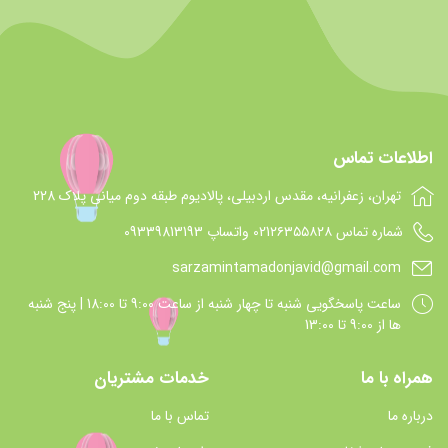
اطلاعات تماس
تهران، زعفرانیه، مقدس اردبیلی، پالادیوم طبقه دوم میانی پلاک 228
شماره تماس 021۲۶۳۵۵۸۲۸ واتساپ 09339813193
sarzamintamadonjavid@gmail.com
ساعت پاسخگويي شنبه تا چهار شنبه از ساعت 9:00 تا 18:00 | پنج شنبه
ها از 9:00 تا 13:00
همراه با ما
خدمات مشتریان
درباره ما
تماس با ما