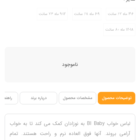
12-18 ماه 80 سانت
جنس 100% پنبه
3-6 ماه 62 سانت
6-9 ماه 68 سانت
9-12 ماه 74 سانت
12-18 ماه 80 سانت
ناموجود
توضیحات محصول
مشخصات محصول
درباره برند
راهنمای 
لباس خواب BI Baby به نوزادان کمک می کند تا به خواب
آرامی بروند. آنها فوق العاده نرم و راحت هستند. تمام