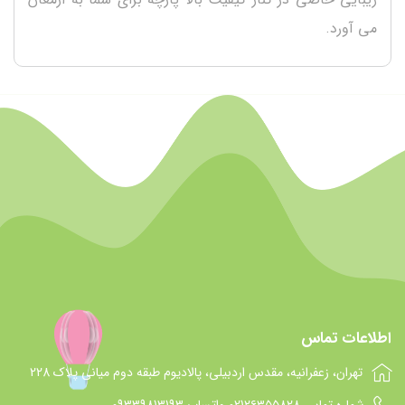
می آورد.
اطلاعات تماس
تهران، زعفرانیه، مقدس اردبیلی، پالادیوم طبقه دوم میانی پلاک 228
شماره تماس 021۲۶۳۵۵۸۲۸ واتساپ 09339813193