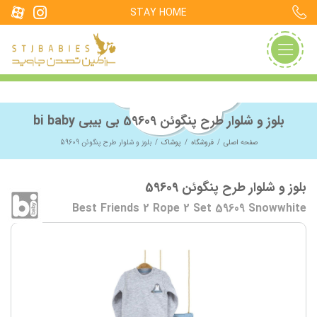
STAY HOME
بلوز و شلوار طرح پنگوئن 59609 بی بیبی bi baby
صفحه اصلی
فروشگاه
پوشاک
بلوز و شلوار طرح پنگوئن 59609
بلوز و شلوار طرح پنگوئن 59609
Best Friends 2 Rope 2 Set 59609 Snowwhite