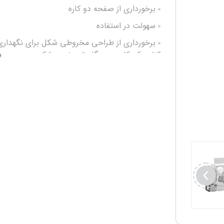
برخورداری از صفحه دو کاره
سهولت در استفاده
برخورداری از طراحی مخروطی شکل برای نگهداری
کناری کودکان در هنگام تعویض پوشک
و
قابلیت نگهداری تجهیزات مناسب در محفظه زیپ‌د
محصول
سهولت در تمیزی و شستشوی آسان
وزن بسیار سبک
سهولت در جابجایی
برخورداری از متریال بسیار مرغوب و پارچه ضد لک
قابلیت عدم نشتی با کیفیت بسیار بالا
ابعاد 33*85 سانتی متر