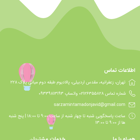
اطلاعات تماس
تهران، زعفرانیه، مقدس اردبیلی، پالادیوم طبقه دوم میانی پلاک 228
شماره تماس 021۲۶۳۵۵۸۲۸ واتساپ 09339813193
sarzamintamadonjavid@gmail.com
ساعت پاسخگويي شنبه تا چهار شنبه از ساعت 9:00 تا 18:00 | پنج شنبه
ها از 9:00 تا 13:00
همراه با ما
خدمات مشتریان