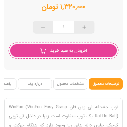
وزن سبک
۱,۳۲۰,۰۰۰
تومان
فاقد BPA
افزودن به سبد خرید
توضیحات محصول
مشخصات محصول
درباره برند
راهنمای 
توپ جغجغه ای وین فان WinFun (WinFun Easy Grasp
Rattle Ball) یک توپ متفاوت است زیرا در داخل آن توپی
کوچک حاوی دانه های ریز وجود دارد که هنگام حرکت و