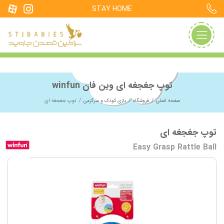
STAY HOME
توپ جغجغه ای وین فان winfun
صفحه اصلی
فروشگاه
بازی کودک و سرگرمی
توپ جغجغه ای
توپ جغجغه ای
Easy Grasp Rattle Ball