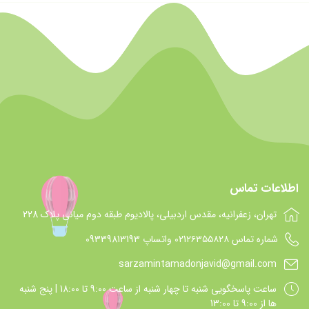
اطلاعات تماس
تهران، زعفرانیه، مقدس اردبیلی، پالادیوم طبقه دوم میانی پلاک 228
شماره تماس 021۲۶۳۵۵۸۲۸ واتساپ 09339813193
sarzamintamadonjavid@gmail.com
ساعت پاسخگويي شنبه تا چهار شنبه از ساعت 9:00 تا 18:00 | پنج شنبه
ها از 9:00 تا 13:00