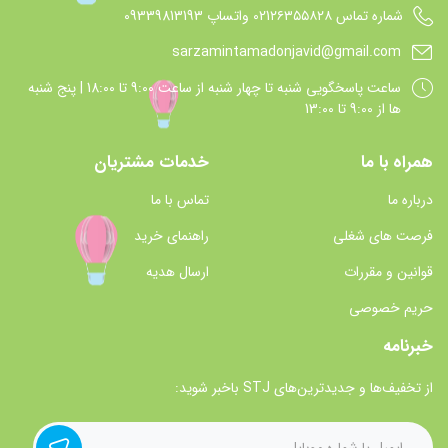
شماره تماس 021۲۶۳۵۵۸۲۸ واتساپ 09339813193
sarzamintamadonjavid@gmail.com
ساعت پاسخگويي شنبه تا چهار شنبه از ساعت 9:00 تا 18:00 | پنج شنبه
ها از 9:00 تا 13:00
همراه با ما
خدمات مشتریان
درباره ما
تماس با ما
فرصت های شغلی
راهنمای خرید
قوانین و مقررات
ارسال هدیه
حریم خصوصی
خبرنامه
از تخفیف‌ها و جدیدترین‌های STJ باخبر شوید: