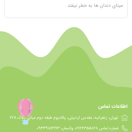
مینای دندان ها به خطر نیفتد.
اطلاعات تماس
تهران، زعفرانیه، مقدس اردبیلی، پالادیوم طبقه دوم میانی پلاک 228
شماره تماس 021۲۶۳۵۵۸۲۸ واتساپ 09339813193