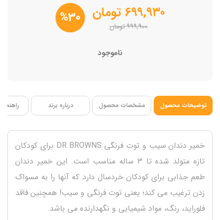
محافظ مینا دندان
۶۹۹,۹۳۰
تومان
%30
۹۹۹,۹۰۰
تومان
ناموجود
توضیحات محصول
مشخصات محصول
درباره برند
راهنمای 
خمیر دندان سیب و توت فرنگی DR.BROWNS برای کودکان
تازه متولد شده تا 3 ساله مناسب است. این خمیر دندان
طعم جذابی برای کودکان خردسال دارد که آنها را به مسواک
زدن ترغیب می کند؛ یعنی توت فرنگی و سیب! همچنین فاقد
فلوراید، رنگ، مواد شیمیایی و نگهدارنده می باشد.