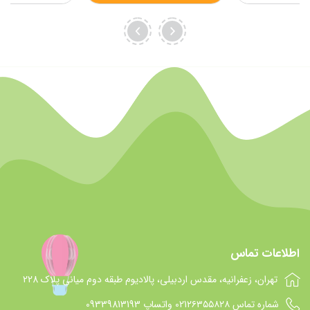
اطلاعات تماس
تهران، زعفرانیه، مقدس اردبیلی، پالادیوم طبقه دوم میانی پلاک 228
شماره تماس 021۲۶۳۵۵۸۲۸ واتساپ 09339813193