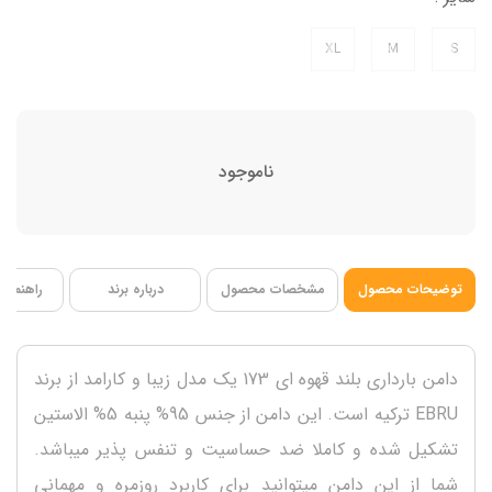
قد دامن 100 سانتی متر
XL
M
S
ناموجود
توضیحات محصول
مشخصات محصول
درباره برند
راهنمای 
دامن بارداری بلند قهوه ای 173 یک مدل زیبا و کارامد از برند
EBRU ترکیه است. این دامن از جنس 95% پنبه 5% الاستین
تشکیل شده و کاملا ضد حساسیت و تنفس پذیر میباشد.
شما از این دامن میتوانید برای کاربرد روزمره و مهمانی