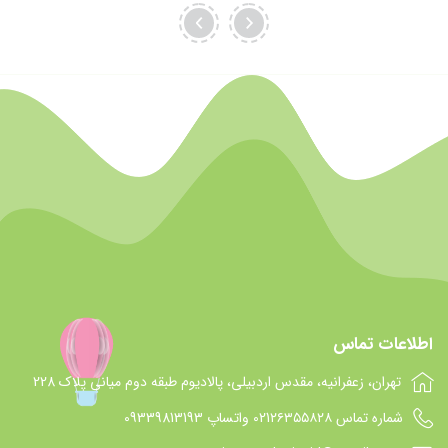
اطلاعات تماس
تهران، زعفرانیه، مقدس اردبیلی، پالادیوم طبقه دوم میانی پلاک 228
شماره تماس 021۲۶۳۵۵۸۲۸ واتساپ 09339813193