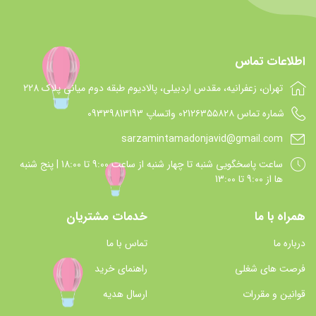
اطلاعات تماس
تهران، زعفرانیه، مقدس اردبیلی، پالادیوم طبقه دوم میانی پلاک 228
شماره تماس 021۲۶۳۵۵۸۲۸ واتساپ 09339813193
sarzamintamadonjavid@gmail.com
ساعت پاسخگويي شنبه تا چهار شنبه از ساعت 9:00 تا 18:00 | پنج شنبه
ها از 9:00 تا 13:00
همراه با ما
خدمات مشتریان
درباره ما
تماس با ما
فرصت های شغلی
راهنمای خرید
قوانین و مقررات
ارسال هدیه