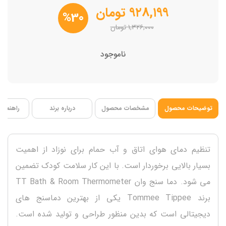
ابعاد 9.5*3*8 سانتی متر
۹۲۸,۱۹۹
تومان
%30
فاقد BPA
۱,۳۲۶,۰۰۰
تومان
ناموجود
توضیحات محصول
مشخصات محصول
درباره برند
راهنمای 
تنظیم دمای هوای اتاق و آب حمام برای نوزاد از اهمیت
بسیار بالایی برخوردار است. با این کار سلامت کودک تضمین
می شود. دما سنج وان TT Bath & Room Thermometer
برند Tommee Tippee یکی از بهترین دماسنج های
دیجیتالی است که بدین منظور طراحی و تولید شده است.