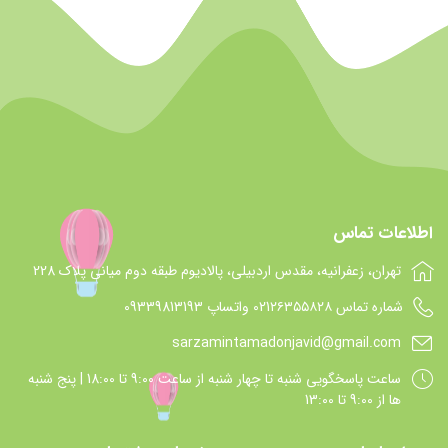
اطلاعات تماس
تهران، زعفرانیه، مقدس اردبیلی، پالادیوم طبقه دوم میانی پلاک 228
شماره تماس 021۲۶۳۵۵۸۲۸ واتساپ 09339813193
sarzamintamadonjavid@gmail.com
ساعت پاسخگويي شنبه تا چهار شنبه از ساعت 9:00 تا 18:00 | پنج شنبه
ها از 9:00 تا 13:00