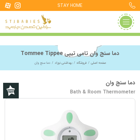
STAY HOME
دما سنج وان تامی تیپی Tommee Tippee
صفحه اصلی
فروشگاه
بهداشتی نوزاد
دما سنج وان
دما سنج وان
Bath & Room Thermometer