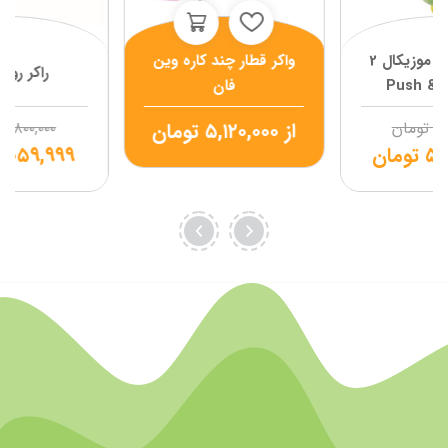
واکر لاکپشت موزیکال 2
واکر قطار چند کاره وین
راکر روبا
در 1 مدل Push &
فان
Discover Turtle وی
۷,
تومان
از
۵,۱۲۰,۰۰۰
تومان
۵,۸۰۰,۰۰۰
ک
۵,
تومان
۴,۰۵۹,۹۹۹