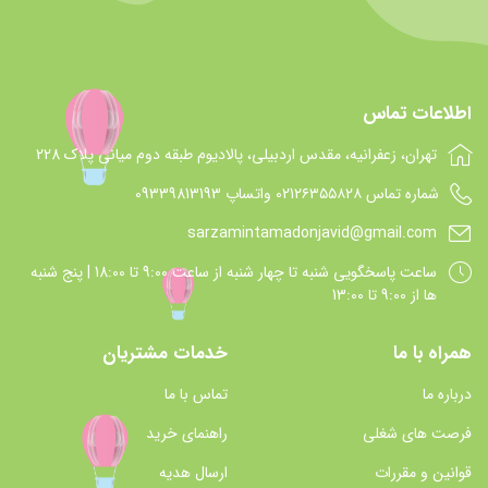
اطلاعات تماس
تهران، زعفرانیه، مقدس اردبیلی، پالادیوم طبقه دوم میانی پلاک 228
شماره تماس 021۲۶۳۵۵۸۲۸ واتساپ 09339813193
sarzamintamadonjavid@gmail.com
ساعت پاسخگويي شنبه تا چهار شنبه از ساعت 9:00 تا 18:00 | پنج شنبه
ها از 9:00 تا 13:00
همراه با ما
خدمات مشتریان
درباره ما
تماس با ما
فرصت های شغلی
راهنمای خرید
قوانین و مقررات
ارسال هدیه