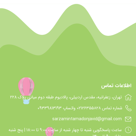
اطلاعات تماس
تهران، زعفرانیه، مقدس اردبیلی، پالادیوم طبقه دوم میانی پلاک 228
شماره تماس 021۲۶۳۵۵۸۲۸ واتساپ 09339813193
sarzamintamadonjavid@gmail.com
ساعت پاسخگويي شنبه تا چهار شنبه از ساعت 9:00 تا 18:00 | پنج شنبه