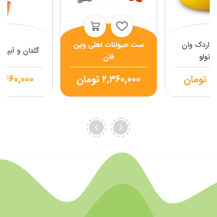
ی اردک وان
ست حیوانات اهلی وین
گلدان و آبپا
 تولو
فان
۱,
تومان
۲,۳۶۰,۰۰۰
تومان
۱,۶۶۰,۰۰۰