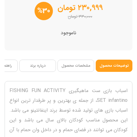
تقویت مهارت کودک
۲۳۰,۹۹۹
تومان
%30
ابعاد ‎х7х16.5 см13.5
۳۳۰,۰۰۰
تومان
فاقد BPA
ناموجود
توضیحات محصول
مشخصات محصول
درباره برند
راهنمای 
اسباب بازی ست ماهیگیری FISHING FUN ACTIVITY
SET infantino، از جمله ی بهترین و پر طرفدار ترین انواع
اسباب بازی های تولید شده توسط برند اینفانتینو می باشد.
این محصول مناسب کودکان بالای سال می باشد و این
کودکان می توانند در فضای حمام و در داخل وان حمام با آن