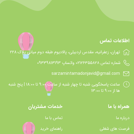
اطلاعات تماس
تهران، زعفرانیه، مقدس اردبیلی، پالادیوم طبقه دوم میانی پلاک 228
شماره تماس 021۲۶۳۵۵۸۲۸ واتساپ 09339813193
sarzamintamadonjavid@gmail.com
ساعت پاسخگويي شنبه تا چهار شنبه از ساعت 9:00 تا 18:00 | پنج شنبه
ها از 9:00 تا 13:00
همراه با ما
خدمات مشتریان
درباره ما
تماس با ما
فرصت های شغلی
راهنمای خرید