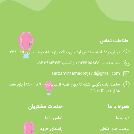
اطلاعات تماس
تهران، زعفرانیه، مقدس اردبیلی، پالادیوم طبقه دوم میانی پلاک 228
شماره تماس 021۲۶۳۵۵۸۲۸ واتساپ 09339813193
sarzamintamadonjavid@gmail.com
ساعت پاسخگويي شنبه تا چهار شنبه از ساعت 9:00 تا 18:00 | پنج شنبه
ها از 9:00 تا 13:00
همراه با ما
خدمات مشتریان
درباره ما
تماس با ما
فرصت های شغلی
راهنمای خرید