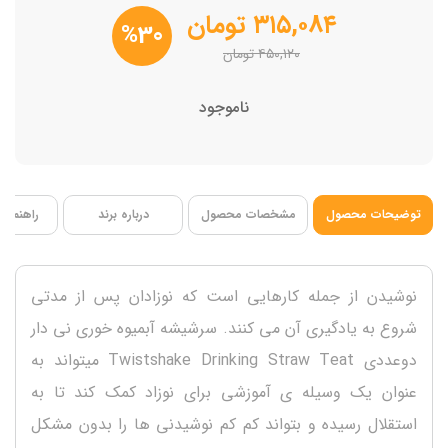
ابعاد 22*7*10 سانتی متر
۳۱۵,۰۸۴
تومان
%30
فاقد BPA
۴۵۰,۱۲۰
تومان
ناموجود
توضیحات محصول
مشخصات محصول
درباره برند
راهنمای 
نوشیدن از جمله کارهایی است که نوزادان پس از مدتی
شروع به یادگیری آن می کنند. سرشیشه آبمیوه خوری نی دار
دوعددی Twistshake Drinking Straw Teat میتواند به
عنوان یک وسیله ی آموزشی برای نوزاد کمک کند تا به
استقلال رسیده و بتواند کم کم نوشیدنی ها را بدون مشکل