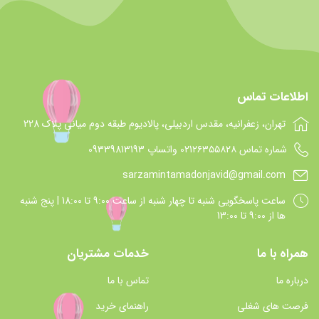
اطلاعات تماس
تهران، زعفرانیه، مقدس اردبیلی، پالادیوم طبقه دوم میانی پلاک 228
شماره تماس 021۲۶۳۵۵۸۲۸ واتساپ 09339813193
sarzamintamadonjavid@gmail.com
ساعت پاسخگويي شنبه تا چهار شنبه از ساعت 9:00 تا 18:00 | پنج شنبه
ها از 9:00 تا 13:00
همراه با ما
خدمات مشتریان
درباره ما
تماس با ما
فرصت های شغلی
راهنمای خرید