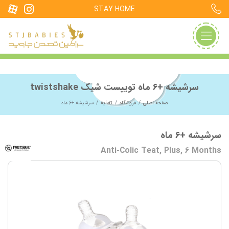
STAY HOME
سرشیشه +6 ماه توییست شیک twistshake
صفحه اصلی
فروشگاه
تغذیه
سرشیشه +6 ماه
سرشیشه +6 ماه
Anti-Colic Teat, Plus, 6 Months