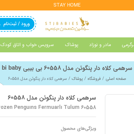
STAY HOME
ورود / ثبت‌نام
رگرمی
مادر و نوزاد
پوشاک
سرویس خواب و اتاق کودک
سرهمی کلاه دار پنگوئن مدل 60558 بی بیبی bi baby
صفحه اصلی
فروشگاه
پوشاک
سرهمی کلاه دار پنگوئن مدل 60558
سرهمی کلاه دار پنگوئن مدل 60558
rozen Penguıns Fermuarlı Tulum 60558
ویژگی‌های محصول