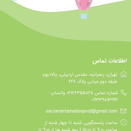
اطلاعات تماس
تهران، زعفرانیه، مقدس اردبیلی، پالادیوم
طبقه دوم میانی پلاک 228
شماره تماس 021۲۶۳۵۵۸۲۸ واتساپ
09339813193
sarzamintamadonjavid@gmail.com
ساعت پاسخگويي شنبه تا چهار شنبه از
ساعت 9:00 تا 18:00 | پنج شنبه ها از 9:00 تا