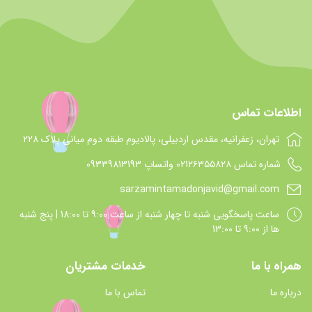
اطلاعات تماس
تهران، زعفرانیه، مقدس اردبیلی، پالادیوم طبقه دوم میانی پلاک 228
شماره تماس 021۲۶۳۵۵۸۲۸ واتساپ 09339813193
sarzamintamadonjavid@gmail.com
ساعت پاسخگويي شنبه تا چهار شنبه از ساعت 9:00 تا 18:00 | پنج شنبه
ها از 9:00 تا 13:00
همراه با ما
خدمات مشتریان
درباره ما
تماس با ما