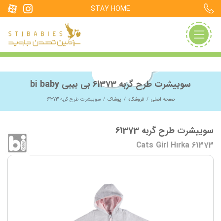
STAY HOME
سوییشرت طرح گربه 61373 بی بیبی bi baby
صفحه اصلی
فروشگاه
پوشاک
سوییشرت طرح گربه 61373
سوییشرت طرح گربه 61373
61373 Cats Girl Hırka