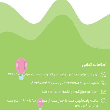
اطلاعات تماس
تهران، زعفرانیه، مقدس اردبیلی، پالادیوم طبقه دوم میانی پلاک 228
شماره تماس 021۲۶۳۵۵۸۲۸ واتساپ 09339813193
sarzamintamadonjavid@gmail.com
ساعت پاسخگويي شنبه تا چهار شنبه از ساعت 9:00 تا 18:00 | پنج شنبه
ها از 9:00 تا 13:00