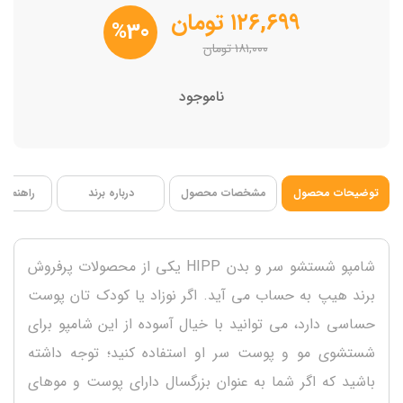
حاوی عصاره بادام ارگانیک
۱۲۶,۶۹۹
تومان
%30
۱۸۱,۰۰۰
تومان
ناموجود
توضیحات محصول
مشخصات محصول
درباره برند
راهنمای 
شامپو شستشو سر و بدن HIPP یکی از محصولات پرفروش
برند هیپ به حساب می آید. اگر نوزاد یا کودک تان پوست
حساسی دارد، می توانید با خیال آسوده از این شامپو برای
شستشوی مو و پوست سر او استفاده کنید؛ توجه داشته
باشید که اگر شما به عنوان بزرگسال دارای پوست و موهای